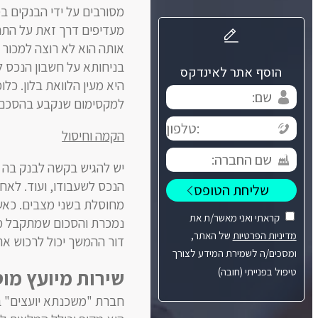
מסורבים על ידי הבנקים ב
מעדיפים דרך זאת על התחי
אותה הוא לא רוצה למכור 
בניחותא על חשבון הנכס ל
הוסף אתר לאינדקס
היא מעין הלוואת בלון. כל
למקסימום שנקבע בהסכם. ע
הקמה וחיסול
יש להגיש בקשה לבנק בה מצ
הנכס לשעבודו, ועוד. לאח
מחוסלת בשני מצבים. כאשר
קראתי ואני מאשר/ת את
נמכרת והסכום שמתקבל משמ
מדיניות הפרטיות
של האתר,
דור ההמשך יכול לרכוש את
ומסכים/ה לשמירת המידע לצורך
טיפול בפנייתי (חובה)
שירות מיועץ מו
חברת "משכנתא יועצים" בנ