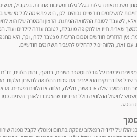
מתן משכנתאות רגילות בגלל גילם ומסיבות אחרות. במקביל, אנשים
יבות לתשלומים חודשיים גבוהים. לכן, היא מתאימה לכל מי שיש בי
אלא, לשעבד לטובת ההלוואה הניתנת. הרצון והמטרה שלו הוא לחיו
משך שארית חייו או לתקופה מוגבלת, לטובת עזרה לילדים ועוד. 
ומר: אין החזרים חודשים וסכום הריבית מצטבר לקרן, וכך, היא מתנ
ם זאת, הלווה יכול להחליט להעביר תשלומים חודשיים.
וינים פרטים על גודלה ומספר השנים, בנוסף, זהות הלווים, דו"ח
ר שכל אלו נבדקים הוא יעביר את סכום ההלוואה לחשבון הלקוח. הה
 תם המועד שלה או כאשר, חלילה, הלווה או הלווים נפטרים. או אז
ש לחיסול ההלוואה כולל הריביות שהצטברו לאורך השנים. כמו כן
 הנכס.
סמך
יהולו של ידידיה רפאלוב עוסקת בתחום ומומלץ לקבל ממנה שירות